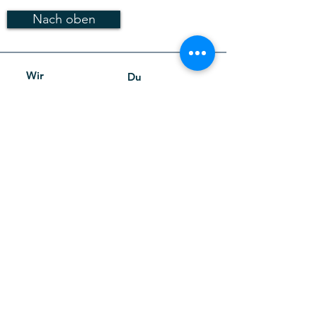
Nach oben
Wir
Du
Geschichte
Pate werden
Tägliches Leben
Mitglied werden
Werde selbst aktiv
Wer wir sind
Aktuelles
SPENDEN