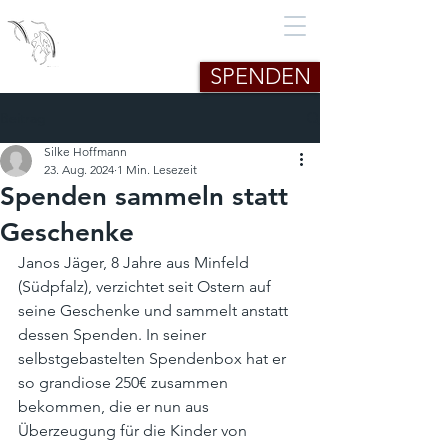
African Child in Need -
Uganda e.V.
SPENDEN
Beitrag
Silke Hoffmann
23. Aug. 2024
1 Min. Lesezeit
Spenden sammeln statt
Geschenke
Janos Jäger, 8 Jahre aus Minfeld 
(Südpfalz), verzichtet seit Ostern auf 
seine Geschenke und sammelt anstatt 
dessen Spenden. In seiner 
selbstgebastelten Spendenbox hat er 
so grandiose 250€ zusammen 
bekommen, die er nun aus 
Überzeugung für die Kinder von 