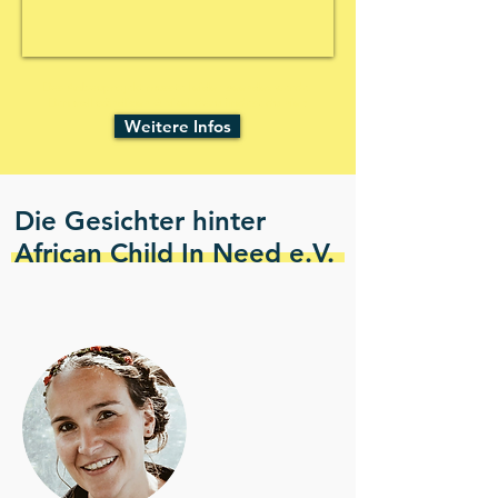
Das Anbauprojekt musste
leider beendet
werde.
Den
vollständigen Artikel
dazu findest du
hier:
Weitere Infos
Die Gesichter hinter
African Child In Need e.V.