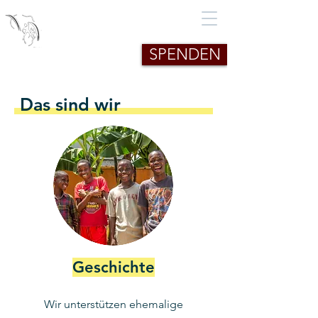
African Child in Need -
Uganda e.V.
SPENDEN
Das sind wir
Geschichte
Wir unterstützen ehemalige